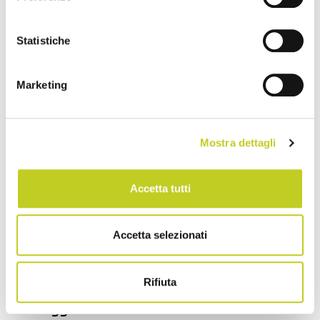
Categorie:
Novità dal mondo Pilates
,
Benessere
Pilates
Statistiche
Pilates e mal di schiena:
ecco le migliori
Marketing
soluzioni
Mostra dettagli
di Balanced Body
Praticare Pilates si rivela una
Accetta tutti
soluzione vincente per combattere
il mal di schiena, con risultati
Accetta selezionati
sorprendentemente efficaci nel
ridurre il dolore. Spesso, questo
Rifiuta
disagio deriva da posture scorrette,
aggravate da uno stile di vita