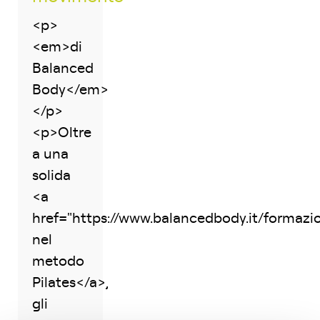
<p>
<em>di
Balanced
Body</em>
</p>
<p>Oltre
a una
solida
<a
href="https://www.balancedbody.it/formaz
nel
metodo
Pilates</a>,
gli