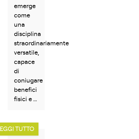
emerge
come
una
disciplina
straordinariamente
versatile,
capace
di
coniugare
benefici
fisici e ...
EGGI TUTTO