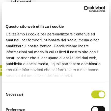
istruttori
possono
arricchire
la
Questo sito web utilizza i cookie
propria
Utilizziamo i cookie per personalizzare contenuti ed
offerta
annunci, per fornire funzionalità dei social media e per
analizzare il nostro traffico. Condividiamo inoltre
pr...
informazioni sul modo in cui utilizzi il nostro sito con i
nostri partner che si occupano di analisi dei dati web,
pubblicità e social media, i quali potrebbero combinarle
con altre informazioni che hai fornito loro o che hanno
EGGI TUTTO
raccolto dal tuo utilizzo dei loro servizi.
Selezione
Necessari
del
consenso
Preferenze