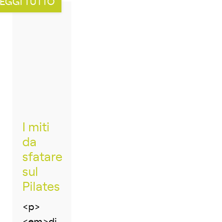
EGGI TUTTO
I miti
da
sfatare
sul
Pilates
<p>