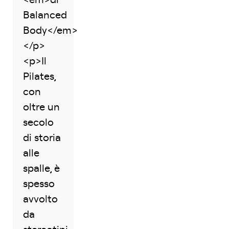
<em>di
Balanced
Body</em>
</p>
<p>Il
Pilates,
con
oltre un
secolo
di storia
alle
spalle, è
spesso
avvolto
da