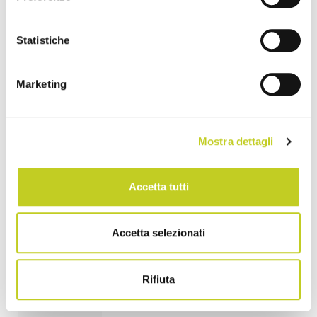
Statistiche
Pilates
e
Marketing
salute
cardiovascolare:
Mostra dettagli
un
alleato
Accetta tutti
per il
cuore
Accetta selezionati
<p>
<em> di
Rifiuta
Balanced
Body</em>