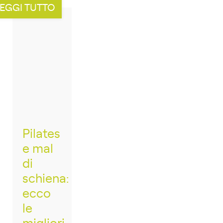
EGGI TUTTO
Pilates
e mal
di
schiena:
ecco
le