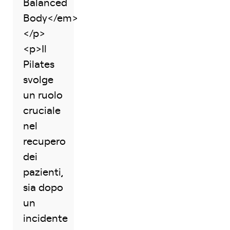
Balanced
Body</em>
</p>
<p>Il
Pilates
svolge
un ruolo
cruciale
nel
recupero
dei
pazienti,
sia dopo
un
incidente