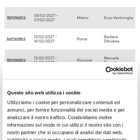
06/02/2027 -
Milano
Enzo Ventimiglia
REFORMER 2
07/02/2027
13/02/2027 -
Barbara
Roma
MATWORK 2
14/02/2027
D'Andrea
13/02/2027 -
Manuela
Riccione
REFORMER 2
14/02/2027
Tronchin
20/02/2027 -
Francesca
Bergamo
MATWORK 2
21/02/2027
Cavenati
Questo sito web utilizza i cookie
06/03/2027 -
Utilizziamo i cookie per personalizzare contenuti ed
Pesaro
Antonio Baldes
MATWORK 1
07/03/2027
annunci, per fornire funzionalità dei social media e per
analizzare il nostro traffico. Condividiamo inoltre
06/03/2027 -
Susegana
Enrico Prandini
informazioni sul modo in cui utilizzi il nostro sito con i
REFORMER 1
07/03/2027
nostri partner che si occupano di analisi dei dati web,
pubblicità e social media, i quali potrebbero combinarle