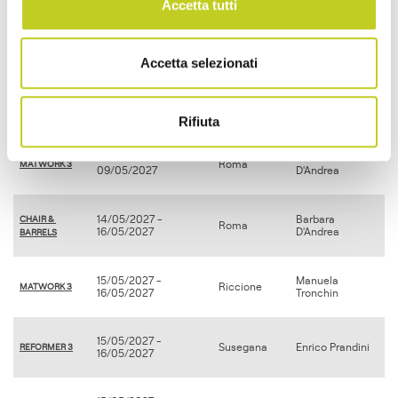
Accetta tutti
17/04/2027 -
Susegana
Marta Bellesso
MATWORK 3
18/04/2027
Accetta selezionati
07/05/2027 -
CHAIR & 
Susegana
Roberto Cerini
09/05/2027
BARRELS
Rifiuta
08/05/2027 -
Barbara
Roma
MATWORK 3
09/05/2027
D'Andrea
14/05/2027 -
Barbara
CHAIR & 
Roma
16/05/2027
D'Andrea
BARRELS
15/05/2027 -
Manuela
Riccione
MATWORK 3
16/05/2027
Tronchin
15/05/2027 -
Susegana
Enrico Prandini
REFORMER 3
16/05/2027