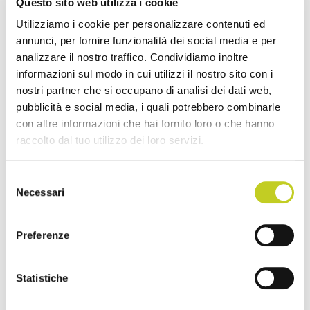
e caratteristiche dei tuoi clienti. In
Questo sito web utilizza i cookie
®
particolare, con la springbar Revo
regoli a
Utilizziamo i cookie per personalizzare contenuti ed
annunci, per fornire funzionalità dei social media e per
piacimento la distanza dal carrello. In
analizzare il nostro traffico. Condividiamo inoltre
®
combinata con la footbar Infinity
fai davvero
informazioni sul modo in cui utilizzi il nostro sito con i
ciò che vuoi.
nostri partner che si occupano di analisi dei dati web,
pubblicità e social media, i quali potrebbero combinarle
con altre informazioni che hai fornito loro o che hanno
raccolto dal tuo utilizzo dei loro servizi.
6. Molle perfette
Selezione
Le molle Balanced Body, certificate e di alta
Necessari
del
qualità, sono accuratamente testate per
consenso
precisione, coerenza strutturale e durata nel
Preferenze
tempo. La nichelatura delle molle Balanced
Body previene la corrosione e ne prolunga la
Statistiche
durata. Una raccomandazione: usa solo molle
originali prestando attenzione alle linee