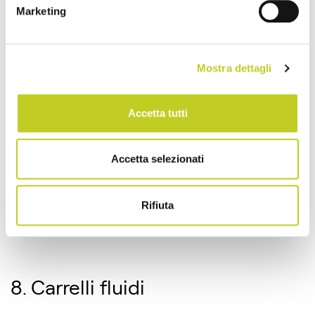
Marketing
guida per la regolazione.
Mostra dettagli
7. Poggiatesta e poggiaspalle
Accetta tutti
Per un posizionamento efficace e il massimo
comfort, tutti i poggiatesta e poggiaspalle
Accetta selezionati
Balanced Body sono regolabili e imbottiti. I
poggiaspalle dotati del sistema TwistLockTM
possono essere rimossi: cosí puoi effettuare
Rifiuta
al meglio alcuni particolari esercizi.
8. Carrelli fluidi