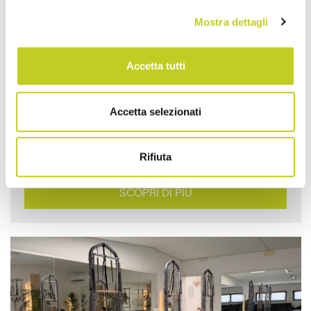
Mostra dettagli
DiMa di Manuela Tronchin
Accetta tutti
DiMa di Manuela Tronchin, Riccione Il centro DiMa
Accetta selezionati
nasce dal desiderio di Manuela Tronchin e…
Rifiuta
SCOPRI DI PIÙ