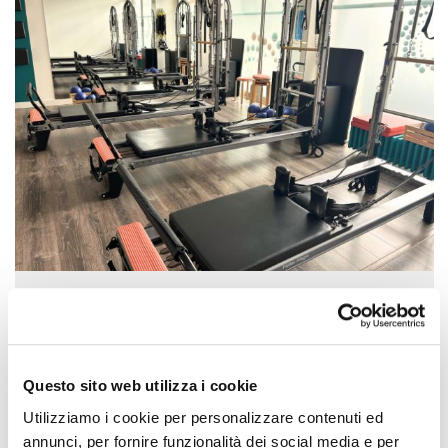
Personalmente di Francesca Cavenati
Questo sito web utilizza i cookie
Personalmente di Francesca Cavenati, Bergamo Lo
Utilizziamo i cookie per personalizzare contenuti ed
studio Personalmente nasce a Bergamo nel 2018
annunci, per fornire funzionalità dei social media e per
dalla volontà…