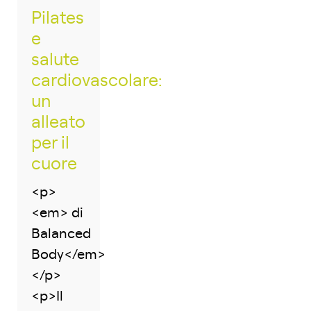
Pilates
e
salute
cardiovascolare:
un
alleato
per il
cuore
<p>
<em> di
Balanced
Body</em>
</p>
<p>Il