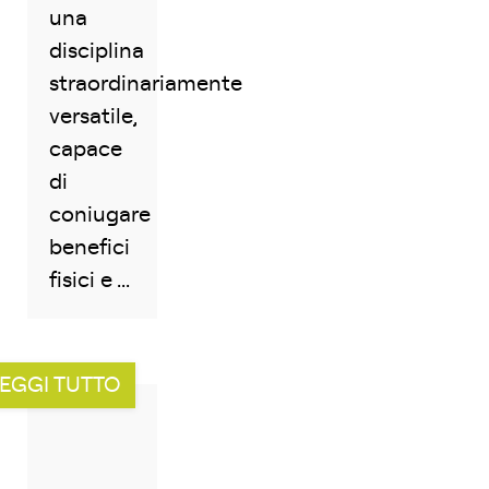
una
disciplina
straordinariamente
versatile,
capace
di
coniugare
benefici
fisici e ...
EGGI TUTTO