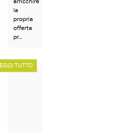
arricchire
la
propria
offerta
pr...
EGGI TUTTO