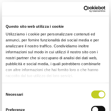
l’utilizzo di macchinari progettati
appositamente per perfezionare e
potenziare l’esecuzione degli esercizi. Tra
Questo sito web utilizza i cookie
questi, il
macchinario più noto
è il
Utilizziamo i cookie per personalizzare contenuti ed
Reformer
, costituito da un carrello che
annunci, per fornire funzionalità dei social media e per
scorre su due binari, collegata a una serie
analizzare il nostro traffico. Condividiamo inoltre
di molle e barre di supporto (Springbar).
informazioni sul modo in cui utilizzi il nostro sito con i
Nello specifico, l’uso del Reformer
nostri partner che si occupano di analisi dei dati web,
pubblicità e social media, i quali potrebbero combinarle
presenta il grande vantaggio di poter
con altre informazioni che hai fornito loro o che hanno
eseguire un programma di
training mirato
raccolto dal tuo utilizzo dei loro servizi.
e ad alta efficacia
, senza dover sostenere
il proprio peso e quindi senza
Selezione
sovraccaricare la schiena. Questo tipo di
Necessari
del
allenamento si può quindi adattare in
consenso
maniera estremamente versatile a
Preferenze