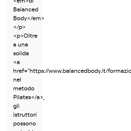
<em>di
Balanced
Body</em>
</p>
<p>Oltre
a una
solida
<a
href="https://www.balancedbody.it/formaz
nel
metodo
Pilates</a>,
gli
istruttori
possono