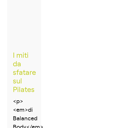
I miti
da
sfatare
sul
Pilates
<p>
<em>di
Balanced
Body</em>