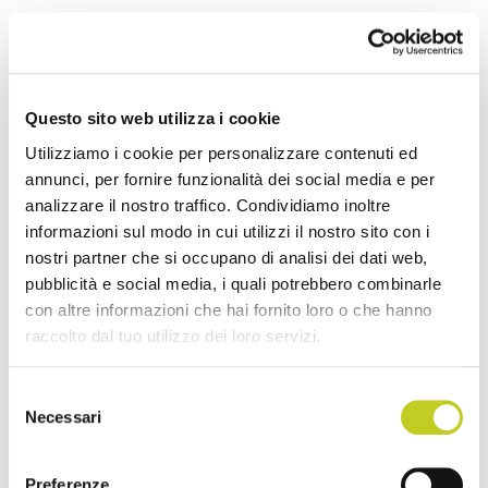
Un aspetto chiave del suo metodo è la sua
profonda conoscenza dell’anatomia
esperienziale, arricchita dalla certificazione
Questo sito web utilizza i cookie
come educatore di livello 3 del Metodo
Utilizziamo i cookie per personalizzare contenuti ed
Franklin.
annunci, per fornire funzionalità dei social media e per
analizzare il nostro traffico. Condividiamo inoltre
Consapevole dell’importanza di un corretto
informazioni sul modo in cui utilizzi il nostro sito con i
nostri partner che si occupano di analisi dei dati web,
equilibrio mente corpo, da anni pratica con
pubblicità e social media, i quali potrebbero combinarle
regolarità meditazione che alterna ad una
con altre informazioni che hai fornito loro o che hanno
rigorosa pratica fisica giornaliera. Questa
raccolto dal tuo utilizzo dei loro servizi.
disciplina, unita ad anni di studio e di
costante ricerca, ha contribuito a definire il
Selezione
Necessari
del
suo metodo di insegnamento in una versione
consenso
originale che integra Pilates, yoga e tecniche
Preferenze