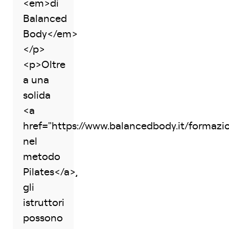
<em>di
Balanced
Body</em>
</p>
<p>Oltre
a una
solida
<a
href="https://www.balancedbody.it/formaz
nel
metodo
Pilates</a>,
gli
istruttori
possono