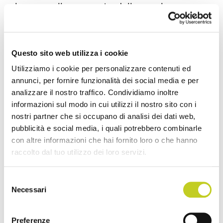
leggero allargamento delle gambe.
Inserire un maggior numero di esercizi
per la stabilità della zona pelvica e per gli
Questo sito web utilizza i cookie
abduttori dell’anca.
Utilizziamo i cookie per personalizzare contenuti ed
Per quanto riguarda gli adduttori, non
annunci, per fornire funzionalità dei social media e per
forzare sulla sinfisi pubica, preferendo
analizzare il nostro traffico. Condividiamo inoltre
informazioni sul modo in cui utilizzi il nostro sito con i
esercizi in isometria o a gambe unite.
nostri partner che si occupano di analisi dei dati web,
Meglio evitare invece il Magic Circle e gli
pubblicità e social media, i quali potrebbero combinarle
esercizi in piedi sul Reformer.
con altre informazioni che hai fornito loro o che hanno
raccolto dal tuo utilizzo dei loro servizi.
Concentrarsi sul rinforzo di: glutei,
quadricipiti, braccia e busto.
Selezione
Necessari
In caso di gambe o caviglie gonfie, far
del
consenso
tenere le gambe sollevate quando
possibile.
Preferenze