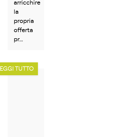
arricchire
la
propria
offerta
pr...
EGGI TUTTO