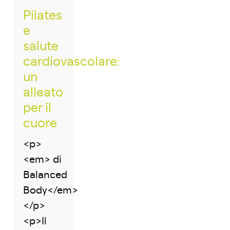
Pilates
e
salute
cardiovascolare:
un
alleato
per il
cuore
<p>
<em> di
Balanced
Body</em>
</p>
<p>Il