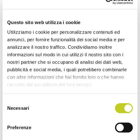
“Pilatestudio Napoli S.r.l.”, oggi
Pilates Studio
Napoli
con una sede operativa di oltre 200
mq.
Questo sito web utilizza i cookie
Utilizziamo i cookie per personalizzare contenuti ed
Dopo essere stata selezionata da Nora St.
annunci, per fornire funzionalità dei social media e per
John, Education Director Balanced Body®, ed
analizzare il nostro traffico. Condividiamo inoltre
informazioni sul modo in cui utilizzi il nostro sito con i
aver completato il duro e lungo percorso di
nostri partner che si occupano di analisi dei dati web,
Master Training, Monica Capuano è da luglio
pubblicità e social media, i quali potrebbero combinarle
2017 ufficialmente Pilates Master Instructor
con altre informazioni che hai fornito loro o che hanno
Balanced Body® in Italia.
raccolto dal tuo utilizzo dei loro servizi.
Da Febbraio 2021 è membro della Faculty di
Selezione
Necessari
Barre Balanced Body®.
del
consenso
SCOPRI IL CENTRO DI FORMAZIONE
Preferenze