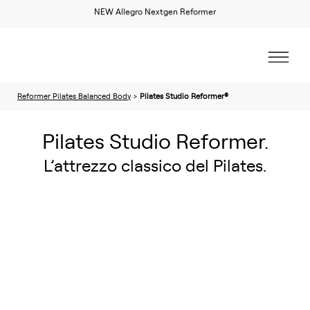
Calendario formazione 2026/2027
NEW Bravo Reformer Balanced Body
NEW Allegro Nextgen Reformer
Reformer Pilates Balanced Body
>
Pilates Studio Reformer®
Pilates Studio Reformer.
L’attrezzo classico del Pilates.