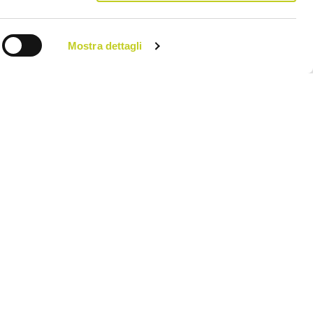
Mostra dettagli
ne da Pilates,
i alla nostra