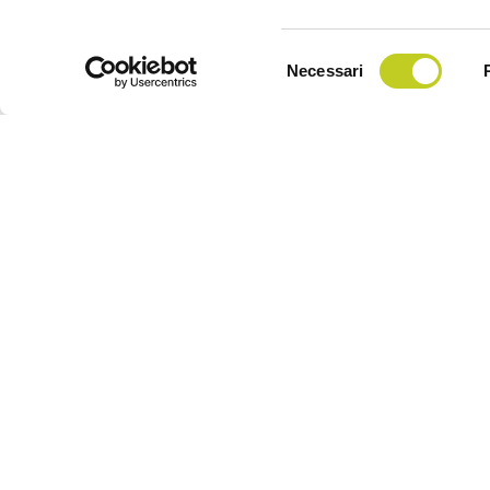
Selezione
Necessari
del
consenso
Iscriviti all
accedere a e