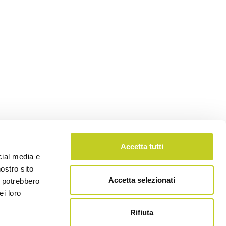
Accetta tutti
cial media e
nostro sito
Accetta selezionati
i potrebbero
ei loro
Rifiuta