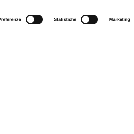
Preferenze
Statistiche
Marketing
Eleva la tua Passione per il Pilates!
a nostra newsletter per scoprire l'innovazione nelle macchi
venti esclusivi e ricevere consigli di formazione. Uniscit