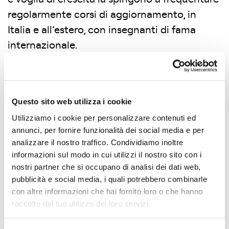
regolarmente corsi di aggiornamento, in
Italia e all’estero, con insegnanti di fama
internazionale.
Da Novembre 2023 è
Pilates Educator per
Balanced Body®
in Italia.
Questo sito web utilizza i cookie
A Marzo 2024 si laurea in Scienze della
Utilizziamo i cookie per personalizzare contenuti ed
Nutrizione, con una tesi sulle problematiche
annunci, per fornire funzionalità dei social media e per
intestinali e sulle relazioni tra microbiota,
analizzare il nostro traffico. Condividiamo inoltre
informazioni sul modo in cui utilizzi il nostro sito con i
alimentazione, movimento e benessere
nostri partner che si occupano di analisi dei dati web,
psicofisico.
pubblicità e social media, i quali potrebbero combinarle
con altre informazioni che hai fornito loro o che hanno
Nel 2020 pubblica il libro “Pilates intelligente
raccolto dal tuo utilizzo dei loro servizi.
– Prime 12 lezioni” (Rp Publishing, 2020),