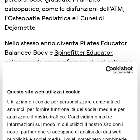
osteopatico, come le disfunzioni dell’ATM,
l’Osteopatia Pediatrica e i Cunei di
Dejarnette.
Nello stesso anno diventa Pilates Educator
Balanced Body e
Spinefitter Educator
,
collaborando con professionisti del settore e
partecipando attivamente alla formazione.
Dal 2017 Barbara collabora con diverse
Questo sito web utilizza i cookie
Università della Toscana, tra cui l’Università di
Utilizziamo i cookie per personalizzare contenuti ed
Firenze, supervisionando tesi nei corsi di
annunci, per fornire funzionalità dei social media e per
laurea Triennale e Magistrale in Scienze
analizzare il nostro traffico. Condividiamo inoltre
informazioni sul modo in cui utilizzi il nostro sito con i
Motorie su vari temi, tra cui il Metodo Pilates.
nostri partner che si occupano di analisi dei dati web,
Queste esperienze l’hanno portata a
pubblicità e social media, i quali potrebbero combinarle