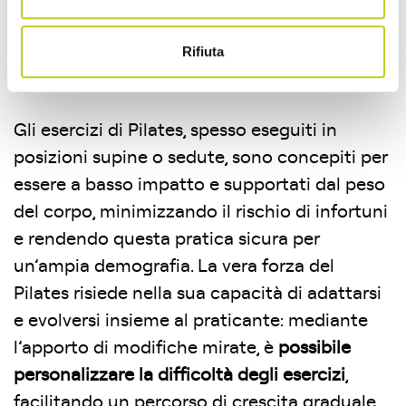
accogliendo con entusiasmo sia i neofiti che
gli atleti di alto livello grazie a esercizi
Rifiuta
modulabili che rispettano ogni livello di
fitness e condizione fisica.
Gli esercizi di Pilates, spesso eseguiti in
posizioni supine o sedute, sono concepiti per
essere a basso impatto e supportati dal peso
del corpo, minimizzando il rischio di infortuni
e rendendo questa pratica sicura per
un’ampia demografia. La vera forza del
Pilates risiede nella sua capacità di adattarsi
e evolversi insieme al praticante: mediante
l’apporto di modifiche mirate, è
possibile
personalizzare la difficoltà degli esercizi
,
facilitando un percorso di crescita graduale