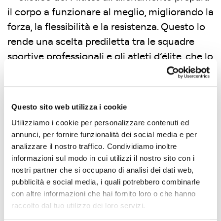
il corpo a funzionare al meglio, migliorando la
forza, la flessibilità e la resistenza. Questo lo
rende una scelta prediletta tra le squadre
sportive professionali e gli atleti d’élite, che lo
incorporano come elemento chiave dei loro
programmi di allenamento.
Questo sito web utilizza i cookie
Riduzione dello stress
: forse uno dei
Utilizziamo i cookie per personalizzare contenuti ed
benefici più celebri del Pilates è la sua
annunci, per fornire funzionalità dei social media e per
profonda capacità di indurre uno stato di
analizzare il nostro traffico. Condividiamo inoltre
calma mentale. Attraverso la concentrazione
informazioni sul modo in cui utilizzi il nostro sito con i
sulla respirazione e il movimento
nostri partner che si occupano di analisi dei dati web,
pubblicità e social media, i quali potrebbero combinarle
consapevole, i praticanti possono esperire
con altre informazioni che hai fornito loro o che hanno
una significativa riduzione dello stress,
raccolto dal tuo utilizzo dei loro servizi.
accedendo a una tranquillità interiore che