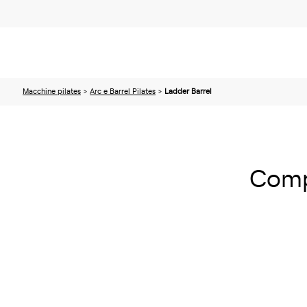
Macchine pilates
>
Arc e Barrel Pilates
>
Ladder Barrel
Compl