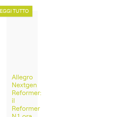
EGGI TUTTO
Allegro
Nextgen
Reformer:
il
Reformer
N.1, ora