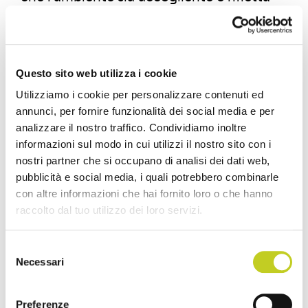
l’identità del centro fitness. La scelta di
colori rilassanti e l’uso di materiali di
qualità per rivestimenti di pavimenti e
Questo sito web utilizza i cookie
pareti contribuiscono a creare
Utilizziamo i cookie per personalizzare contenuti ed
un’atmosfera che invita alla calma e al
annunci, per fornire funzionalità dei social media e per
relax, elementi chiave del Metodo Pilates.
analizzare il nostro traffico. Condividiamo inoltre
informazioni sul modo in cui utilizzi il nostro sito con i
Incorporando questi principi nella
nostri partner che si occupano di analisi dei dati web,
progettazione, si realizza uno spazio
pubblicità e social media, i quali potrebbero combinarle
con altre informazioni che hai fornito loro o che hanno
ideale che unisce funzionalità ed estetica,
raccolto dal tuo utilizzo dei loro servizi.
migliorando così l’esperienza dei clienti e
facilitando il lavoro degli istruttori.
Selezione
Necessari
del
Come gli attrezzi
consenso
Preferenze