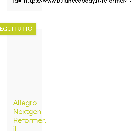
id="https://www.balancedbody.it/reformer/">.
EGGI TUTTO
Allegro
Nextgen
Reformer:
il