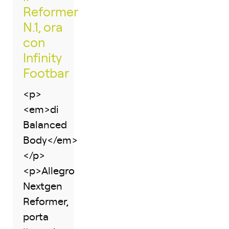
Reformer
N.1, ora
con
Infinity
Footbar
<p>
<em>di
Balanced
Body</em>
</p>
<p>Allegro
Nextgen
Reformer,
porta