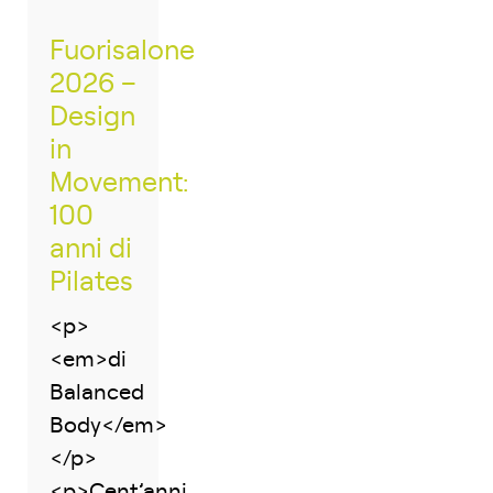
Fuorisalone
2026 –
Design
in
Movement:
100
anni di
Pilates
<p>
<em>di
Balanced
Body</em>
</p>
<p>Cent’anni