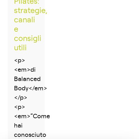
Pilates:
strategie,
canali
e
consigli
utili
<p>
<em>di
Balanced
Body</em>
</p>
<p>
<em>“Come
hai
conosciuto