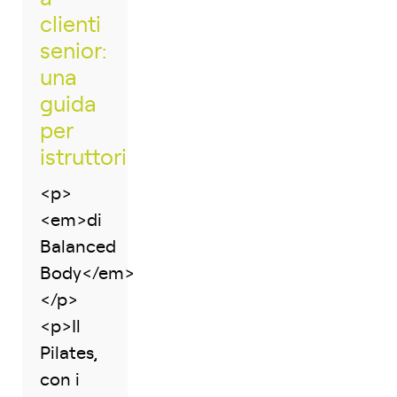
clienti
senior:
una
guida
per
istruttori
<p>
<em>di
Balanced
Body</em>
</p>
<p>Il
Pilates,
con i