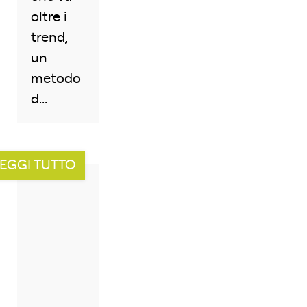
oltre i
trend,
un
metodo
d...
EGGI TUTTO