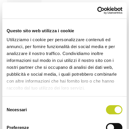
il nostro
Studio
Pilates?”
</em>è
Questo sito web utilizza i cookie
una
Utilizziamo i cookie per personalizzare contenuti ed
annunci, per fornire funzionalità dei social media e per
delle
analizzare il nostro traffico. Condividiamo inoltre
prime
informazioni sul modo in cui utilizzi il nostro sito con i
domande
nostri partner che si occupano di analisi dei dati web,
che gli
pubblicità e social media, i quali potrebbero combinarle
con altre informazioni che hai fornito loro o che hanno
insegnanti
raccolto dal tuo utilizzo dei loro servizi.
di
Pilates
Selezione
rivolgono
Necessari
del
ai nuovi
consenso
allievi,
Preferenze