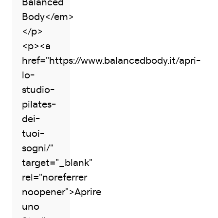
Balanced
Body</em>
</p>
<p><a
href="https://www.balancedbody.it/apri-
lo-
studio-
pilates-
dei-
tuoi-
sogni/"
target="_blank"
rel="noreferrer
noopener">Aprire
uno