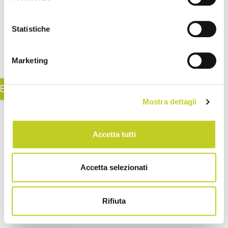
sia per
rompere
Statistiche
il ghia...
Marketing
EGGI TUTTO
Mostra dettagli
Accetta tutti
Accetta selezionati
Rifiuta
Il