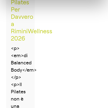
Pilates
Per
Davvero
a
RiminiWellness
2026
<p>
<em>di
Balanced
Body</em>
</p>
<p>Il
Pilates
non è
una