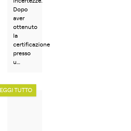
incertezze.
Dopo
aver
ottenuto
la
certificazione
presso
u...
EGGI TUTTO