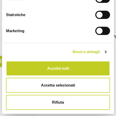
strutturata.
Dalla
Statistiche
scelta
delle <a
Marketing
href="https://www.balancedbody.it/macchin.
Mostra dettagli
EGGI TUTTO
Accetta tutti
Accetta selezionati
Rifiuta