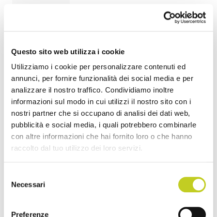
</p>
<p>Aprire
uno
Questo sito web utilizza i cookie
studio
Utilizziamo i cookie per personalizzare contenuti ed
di
annunci, per fornire funzionalità dei social media e per
Pilates è
analizzare il nostro traffico. Condividiamo inoltre
una
informazioni sul modo in cui utilizzi il nostro sito con i
scelta
nostri partner che si occupano di analisi dei dati web,
pubblicità e social media, i quali potrebbero combinarle
imprenditoriale
con altre informazioni che hai fornito loro o che hanno
che
raccolto dal tuo utilizzo dei loro servizi.
richiede
una
Selezione
visione
Necessari
del
chiara e
consenso
ben
Preferenze