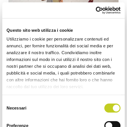
Questo sito web utilizza i cookie
Utilizziamo i cookie per personalizzare contenuti ed
annunci, per fornire funzionalità dei social media e per
analizzare il nostro traffico. Condividiamo inoltre
informazioni sul modo in cui utilizzi il nostro sito con i
nostri partner che si occupano di analisi dei dati web,
pubblicità e social media, i quali potrebbero combinarle
con altre informazioni che hai fornito loro o che hanno
Esempio di lezione di
raccolto dal tuo utilizzo dei loro servizi.
Pilates Reformer
Selezione
Necessari
del
Una lezione tipica di Reformer comprende
consenso
tra i 16 e i 18 esercizi, suddivisi in diverse
Preferenze