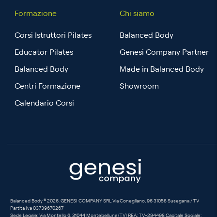
Formazione
Chi siamo
Corsi Istruttori Pilates
Balanced Body
Educator Pilates
Genesi Company Partner
Balanced Body
Made in Balanced Body
Centri Formazione
Showroom
Calendario Corsi
Balanced Body ® 2026. GENESI COMPANY SRL Via Conegliano, 96 31058 Susegana / TV
Partita Iva 03739670267
Sede Legale: Via Montello 6, 31044 Montebelluna (TV) REA: TV-294498 Capitale Sociale: