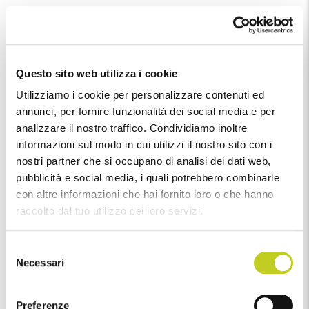
Ritorno al respiro
Questo sito web utilizza i cookie
Maria Earle
Utilizziamo i cookie per personalizzare contenuti ed
In questo workshop imparerai strategie di movimento
annunci, per fornire funzionalità dei social media e per
per
coinvolgere e rafforzare il sistema respiratorio
. Il
analizzare il nostro traffico. Condividiamo inoltre
respiro guiderà, supporterà e informerà esercizi
informazioni sul modo in cui utilizzi il nostro sito con i
familiari (e meno familiari) pensati per stimolare la
nostri partner che si occupano di analisi dei dati web,
muscolatura del tronco e migliorare l’efficacia della
pubblicità e social media, i quali potrebbero combinarle
nostra cassa toracica tridimensionale e del diaframma.
con altre informazioni che hai fornito loro o che hanno
Passeremo dal tappetino agli attrezzi, con
enfasi sulle
raccolto dal tuo utilizzo dei loro servizi.
connessioni
con tutti gli esercizi del repertorio.
I
mparerai diverse tecniche di respirazione
e utilizzerai
Selezione
attrezzi per accedere a una connessione più profonda
Necessari
del
tra respiro e movimento.
consenso
Attrezzatura
: Reformer con Tower, Chair
Preferenze