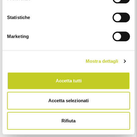
Adatto a
: Istruttori di Pilates con formazione completa
Livello del Workshop
: Intermedio
Statistiche
Marketing
Repertorio Reformer: Rivedi,
Mostra dettagli
Rinnova e Coreografa
Alan Herdman
Accetta tutti
Considerando gli esercizi di Pilates che abbiamo
utilizzato per anni, è giunto il momento di
adattarli alle
Accetta selezionati
esigenze individuali dei nostri clienti e aggiungere un
po’ di coreografia
. Stimoliamo i nostri clienti con
cambiamenti sottili rispetto al modo in cui eseguono gli
Rifiuta
esercizi.