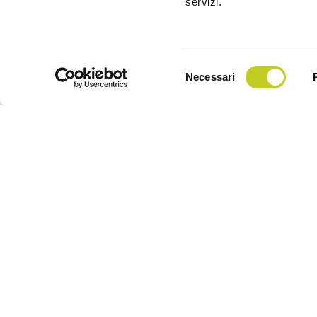
servizi.
Selezione
Necessari
del
consenso
Iscriviti all