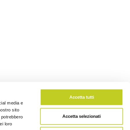
Accetta tutti
cial media e
nostro sito
Accetta selezionati
i potrebbero
ei loro