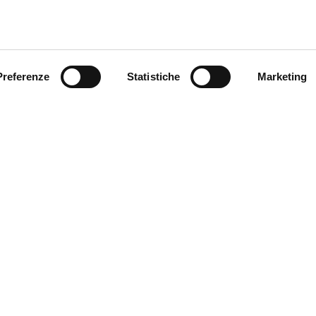
Preferenze
Statistiche
Marketing
Eleva la tua Passione per il Pilates!
a nostra newsletter per scoprire l'innovazione nelle macchi